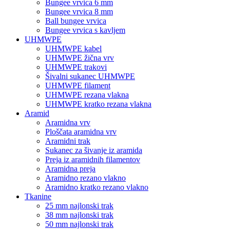
Bungee vrvica 6 mm
Bungee vrvica 8 mm
Ball bungee vrvica
Bungee vrvica s kavljem
UHMWPE
UHMWPE kabel
UHMWPE žična vrv
UHMWPE trakovi
Šivalni sukanec UHMWPE
UHMWPE filament
UHMWPE rezana vlakna
UHMWPE kratko rezana vlakna
Aramid
Aramidna vrv
Ploščata aramidna vrv
Aramidni trak
Sukanec za šivanje iz aramida
Preja iz aramidnih filamentov
Aramidna preja
Aramidno rezano vlakno
Aramidno kratko rezano vlakno
Tkanine
25 mm najlonski trak
38 mm najlonski trak
50 mm najlonski trak