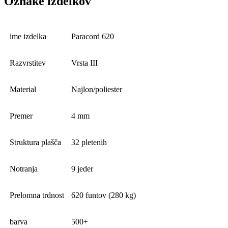
Oznake izdelkov
ime izdelka
Paracord 620
Razvrstitev
Vrsta III
Material
Najlon/poliester
Premer
4 mm
Struktura plašča
32 pletenih
Notranja
9 jeder
Prelomna trdnost
620 funtov (280 kg)
barva
500+