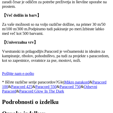
zaradi česar je odličen za potrebe preživetja in številne uporabe na
prostem.
【Več dolžin in barv】
Za vaše možnosti so na voljo različne dolžine, na primer 30 m/50
m/100 m/300 m.Podpiramo tudi pakiranje po meri.Izbirate lahko
med več kot 500 barvami.
【Univerzalna vrv】
Vsestranski in prilagodljiv.Paracord je večnamenski in idealen za
kampiranje, ribolov, pohodništvo, pa tudi za projekte s paracordom,
kot so zapestnice, ovratnice za pse, mostovi, noži.
Pošljite nam e-pošto
* Iščete različne serije paracordov?Glej
Mikro parakord
&
Paracord
100
&
Paracord 425
&
Paracord 550
&
Paracord 750
&
Odsevni
Paracord
&
Paracord Glow In The Dark
Podrobnosti o izdelku