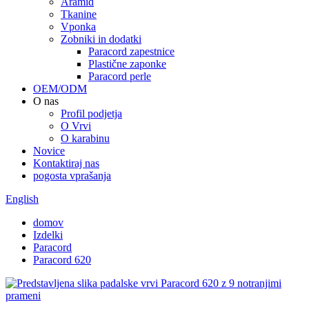
Aramid
Tkanine
Vponka
Zobniki in dodatki
Paracord zapestnice
Plastične zaponke
Paracord perle
OEM/ODM
O nas
Profil podjetja
O Vrvi
O karabinu
Novice
Kontaktiraj nas
pogosta vprašanja
English
domov
Izdelki
Paracord
Paracord 620