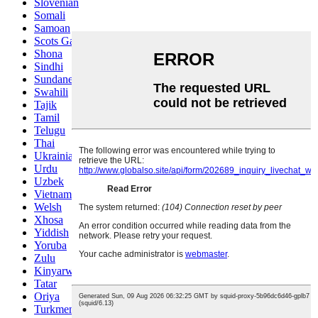
Slovenian
Somali
Samoan
Scots Gaelic
Shona
Sindhi
Sundanese
Swahili
Tajik
Tamil
Telugu
Thai
Ukrainian
Urdu
Uzbek
Vietnamese
Welsh
Xhosa
Yiddish
Yoruba
Zulu
Kinyarwanda
Tatar
Oriya
Turkmen