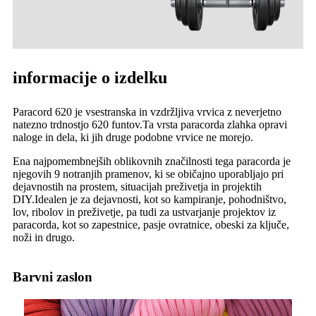
informacije o izdelku
Paracord 620 je vsestranska in vzdržljiva vrvica z neverjetno
natezno trdnostjo 620 funtov.Ta vrsta paracorda zlahka opravi
naloge in dela, ki jih druge podobne vrvice ne morejo.
Ena najpomembnejših oblikovnih značilnosti tega paracorda je
njegovih 9 notranjih pramenov, ki se običajno uporabljajo pri
dejavnostih na prostem, situacijah preživetja in projektih
DIY.Idealen je za dejavnosti, kot so kampiranje, pohodništvo,
lov, ribolov in preživetje, pa tudi za ustvarjanje projektov iz
paracorda, kot so zapestnice, pasje ovratnice, obeski za ključe,
noži in drugo.
Barvni zaslon