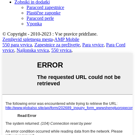
Zobniki in dodatki
Paracord zapestnice
Plastične zaponke
Paracord perle
Vponka
© Copyright - 2010-2023 : Vse pravice pridržane.
Zemljevid spletnega mesta
-
AMP Mobile
550 para vrvica
,
Zapestnice za preživetje
,
Para vrvice
,
Para Cord
vrvice
,
Najlonska vrvica
,
550 vrvica
,