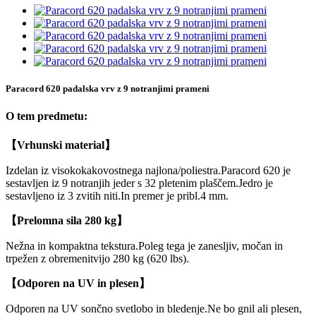
Paracord 620 padalska vrv z 9 notranjimi prameni
O tem predmetu:
【Vrhunski material】
Izdelan iz visokokakovostnega najlona/poliestra.Paracord 620 je
sestavljen iz 9 notranjih jeder s 32 pletenim plaščem.Jedro je
sestavljeno iz 3 zvitih niti.In premer je pribl.4 mm.
【Prelomna sila 280 kg】
Nežna in kompaktna tekstura.Poleg tega je zanesljiv, močan in
trpežen z obremenitvijo 280 kg (620 lbs).
【Odporen na UV in plesen】
Odporen na UV sončno svetlobo in bledenje.Ne bo gnil ali plesen,