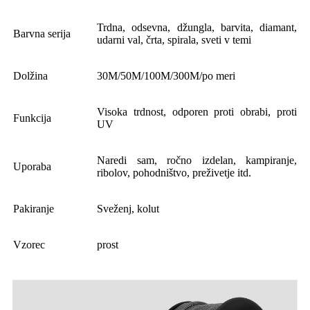
Trdna, odsevna, džungla, barvita, diamant,
Barvna serija
udarni val, črta, spirala, sveti v temi
Dolžina
30M/50M/100M/300M/po meri
Visoka trdnost, odporen proti obrabi, proti
Funkcija
UV
Naredi sam, ročno izdelan, kampiranje,
Uporaba
ribolov, pohodništvo, preživetje itd.
Pakiranje
Sveženj, kolut
Vzorec
prost