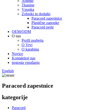
Aramid
Tkanine
Vponka
Zobniki in dodatki
Paracord zapestnice
Plastične zaponke
Paracord perle
OEM/ODM
O nas
Profil podjetja
O Vrvi
O karabinu
Novice
Kontaktiraj nas
pogosta vprašanja
English
Paracord zapestnice
kategorije
Paracord