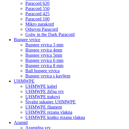
Paracord 620
Paracord 550
Paracord 425
Paracord 100
Mikro parakord
Odsevni Paracord
Golw in the Dark Paracord
Bungee vrvice
Bungee vrvica 3 mm
Bungee vrvica 4mm
Bungee vrvica 5mm
Bungee vrvica 6 mm
Bungee vrvica 8 mm
Ball bungee vrvica
Bungee vrvica s kavljem
UHMWPE
UHMWPE kabel
UHMWPE žična vrv
UHMWPE trakovi
Šivalni sukanec UHMWPE
UHMWPE filament
UHMWPE rezana vlakna
UHMWPE kratko rezana vlakna
Aramid
Aramidna vrv