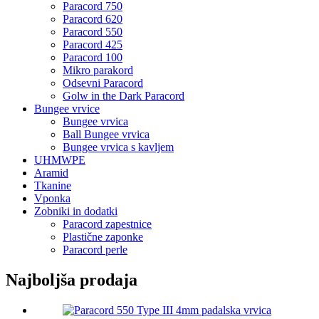
Paracord 750
Paracord 620
Paracord 550
Paracord 425
Paracord 100
Mikro parakord
Odsevni Paracord
Golw in the Dark Paracord
Bungee vrvice
Bungee vrvica
Ball Bungee vrvica
Bungee vrvica s kavljem
UHMWPE
Aramid
Tkanine
Vponka
Zobniki in dodatki
Paracord zapestnice
Plastične zaponke
Paracord perle
Najboljša prodaja