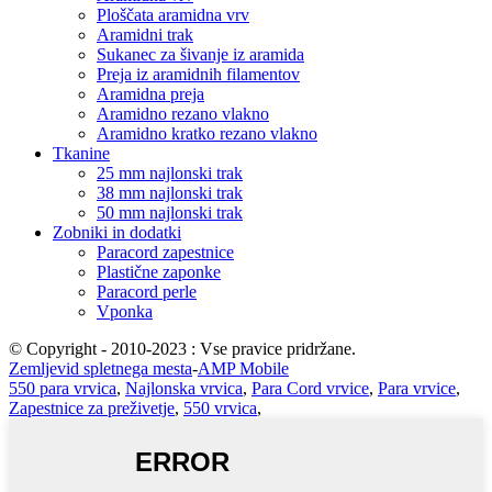
Ploščata aramidna vrv
Aramidni trak
Sukanec za šivanje iz aramida
Preja iz aramidnih filamentov
Aramidna preja
Aramidno rezano vlakno
Aramidno kratko rezano vlakno
Tkanine
25 mm najlonski trak
38 mm najlonski trak
50 mm najlonski trak
Zobniki in dodatki
Paracord zapestnice
Plastične zaponke
Paracord perle
Vponka
© Copyright - 2010-2023 : Vse pravice pridržane.
Zemljevid spletnega mesta
-
AMP Mobile
550 para vrvica
,
Najlonska vrvica
,
Para Cord vrvice
,
Para vrvice
,
Zapestnice za preživetje
,
550 vrvica
,