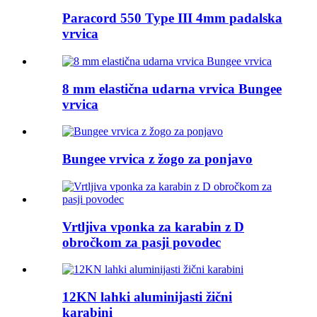
Paracord 550 Type III 4mm padalska
vrvica
8 mm elastična udarna vrvica Bungee
vrvica
Bungee vrvica z žogo za ponjavo
Vrtljiva vponka za karabin z D
obročkom za pasji povodec
12KN lahki aluminijasti žični
karabini