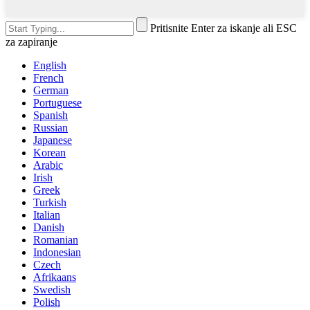
Pritisnite Enter za iskanje ali ESC
za zapiranje
English
French
German
Portuguese
Spanish
Russian
Japanese
Korean
Arabic
Irish
Greek
Turkish
Italian
Danish
Romanian
Indonesian
Czech
Afrikaans
Swedish
Polish